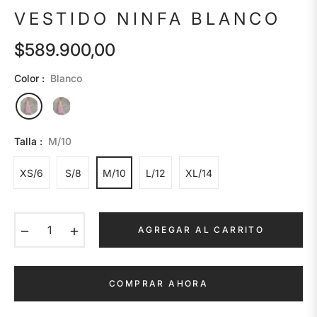
VESTIDO NINFA BLANCO
$589.900,00
Precio
habitual
Color :
Blanco
Talla :
M/10
XS/6
S/8
M/10
L/12
XL/14
−
+
AGREGAR AL CARRITO
COMPRAR AHORA