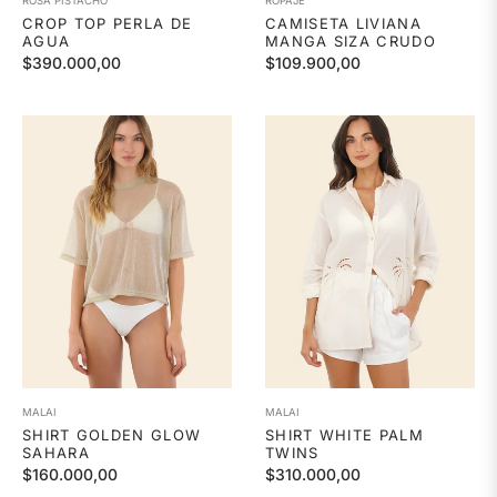
ROSA PISTACHO
ROPAJE
CROP TOP PERLA DE
CAMISETA LIVIANA
AGUA
MANGA SIZA CRUDO
Precio
Precio
$390.000,00
$109.900,00
habitual
habitual
MALAI
MALAI
SHIRT GOLDEN GLOW
SHIRT WHITE PALM
SAHARA
TWINS
Precio
Precio
$160.000,00
$310.000,00