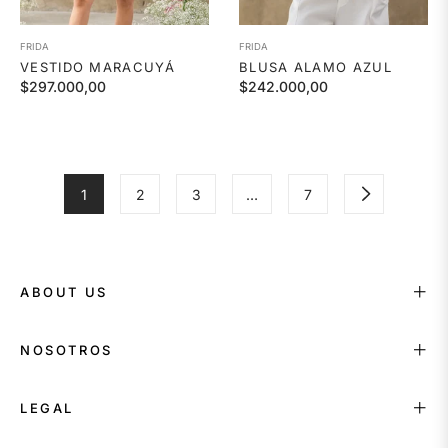
FRIDA
FRIDA
VESTIDO MARACUYÁ
BLUSA ALAMO AZUL
Precio
Precio
$297.000,00
$242.000,00
habitual
habitual
1
2
3
…
7
ABOUT US
NOSOTROS
LEGAL