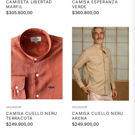
CAMISETA LIBERTAD
CAMISA ESPERANZA
MARFIL
VERDE
Precio
Precio
$305.800,00
$360.800,00
habitual
habitual
SALVADOR
SALVADOR
CAMISA CUELLO NERU
CAMISA CUELLO NERU
TERRACOTA
ARENA
Precio
Precio
$249.900,00
$249.900,00
habitual
habitual