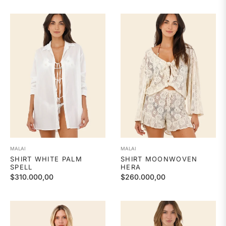
habitual
habitual
MALAI
MALAI
SHIRT WHITE PALM
SHIRT MOONWOVEN
SPELL
HERA
Precio
Precio
$310.000,00
$260.000,00
habitual
habitual