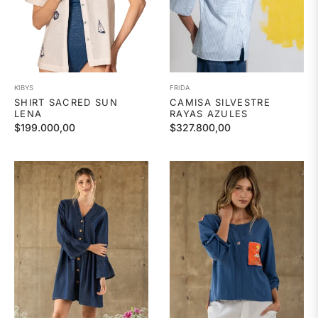
KIBYS
FRIDA
SHIRT SACRED SUN
CAMISA SILVESTRE
LENA
RAYAS AZULES
Precio
Precio
$199.000,00
$327.800,00
habitual
habitual