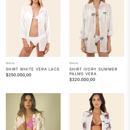
MALAI
MALAI
SHIRT WHITE VERA LACE
SHIRT IVORY SUMMER
PALMS VERA
Precio
$250.000,00
Precio
$320.000,00
habitual
habitual