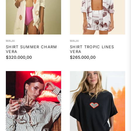
MALAI
MALAI
SHIRT SUMMER CHARM
SHIRT TROPIC LINES
VERA
VERA
Precio
Precio
$320.000,00
$265.000,00
habitual
habitual