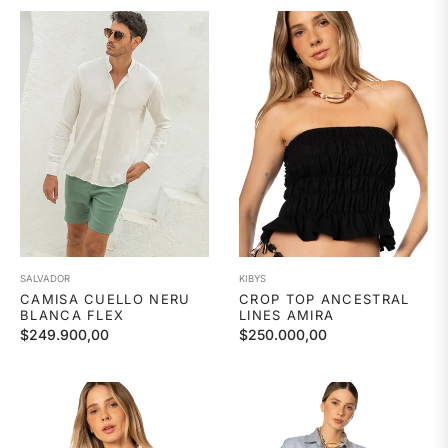
SALVADOR
KIBYS
CAMISA CUELLO NERU
CROP TOP ANCESTRAL
BLANCA FLEX
LINES AMIRA
Precio
Precio
$249.900,00
$250.000,00
habitual
habitual