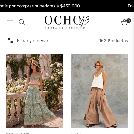
s por compras superiores a $450.000
Envíos 
0
Navigation
Carrito
Filtrar y ordenar
162 Productos