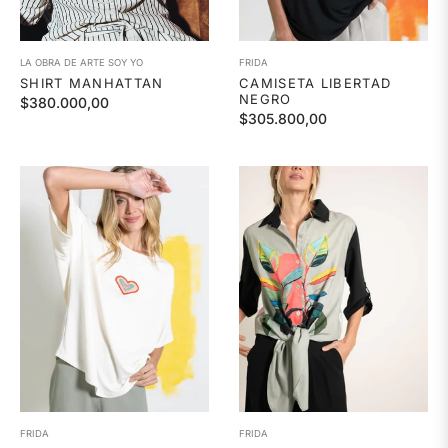
LA OBRA DE ARTE SOY YO
FRIDA
SHIRT MANHATTAN
CAMISETA LIBERTAD
NEGRO
Precio
$380.000,00
Precio
$305.800,00
habitual
habitual
FRIDA
FRIDA