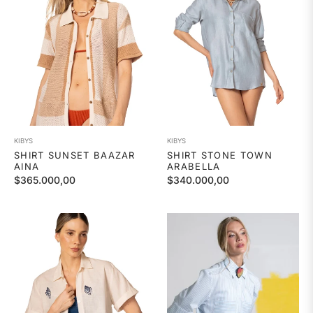
KIBYS
KIBYS
SHIRT SUNSET BAAZAR
SHIRT STONE TOWN
AINA
ARABELLA
Precio
Precio
$365.000,00
$340.000,00
habitual
habitual