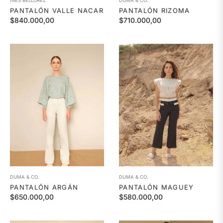
INES BELLOREZ
DUMA & CO.
PANTALÓN VALLE NACAR
PANTALÓN RIZOMA
Precio
Precio
$840.000,00
$710.000,00
habitual
habitual
DUMA & CO.
DUMA & CO.
PANTALÓN ARGÁN
PANTALÓN MAGUEY
Precio
Precio
$650.000,00
$580.000,00
habitual
habitual