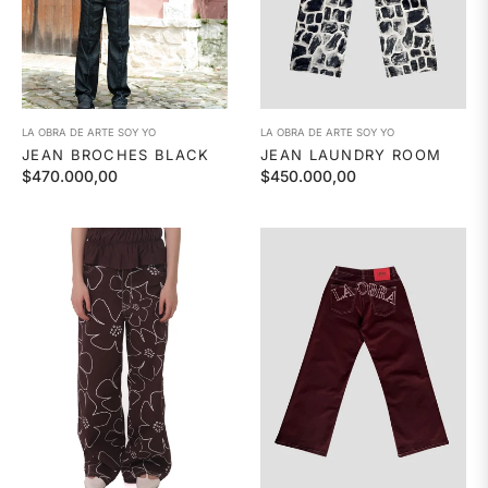
LA OBRA DE ARTE SOY YO
LA OBRA DE ARTE SOY YO
JEAN BROCHES BLACK
JEAN LAUNDRY ROOM
Precio
Precio
$470.000,00
$450.000,00
habitual
habitual