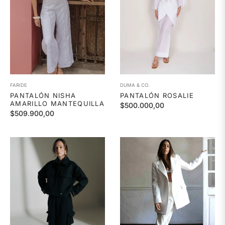
FARIDE
DUMA & CO.
PANTALÓN NISHA
PANTALÓN ROSALIE
AMARILLO MANTEQUILLA
Precio
$500.000,00
Precio
$509.900,00
habitual
habitual