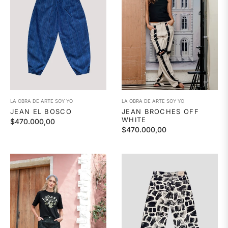
LA OBRA DE ARTE SOY YO
LA OBRA DE ARTE SOY YO
JEAN EL BOSCO
JEAN BROCHES OFF
WHITE
Precio
$470.000,00
Precio
$470.000,00
habitual
habitual