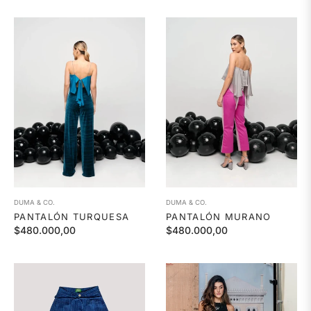
DUMA & CO.
DUMA & CO.
PANTALÓN TURQUESA
PANTALÓN MURANO
Precio
Precio
$480.000,00
$480.000,00
habitual
habitual