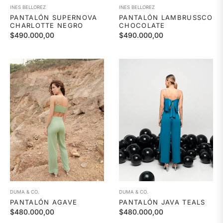
INES BELLOREZ
INES BELLOREZ
PANTALÓN SUPERNOVA
PANTALÓN LAMBRUSSCO
CHARLOTTE NEGRO
CHOCOLATE
Precio
Precio
$490.000,00
$490.000,00
habitual
habitual
DUMA & CO.
DUMA & CO.
PANTALÓN AGAVE
PANTALÓN JAVA TEALS
Precio
Precio
$480.000,00
$480.000,00
habitual
habitual