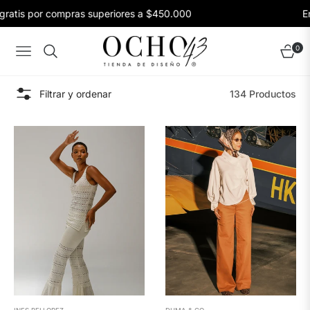
tis por compras superiores a $450.000
Envío
0
Navigation
Carrito
Filtrar y ordenar
134 Productos