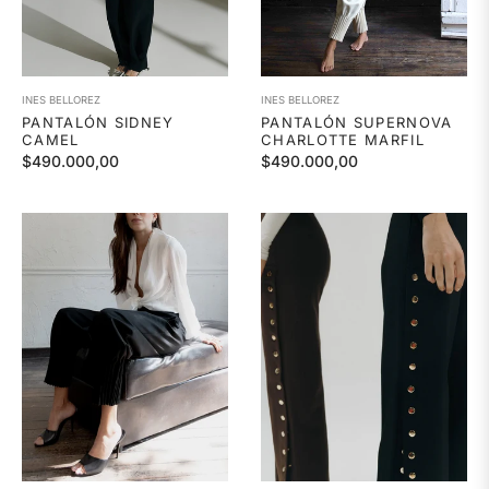
INES BELLOREZ
INES BELLOREZ
PANTALÓN SIDNEY
PANTALÓN SUPERNOVA
CAMEL
CHARLOTTE MARFIL
Precio
Precio
$490.000,00
$490.000,00
habitual
habitual