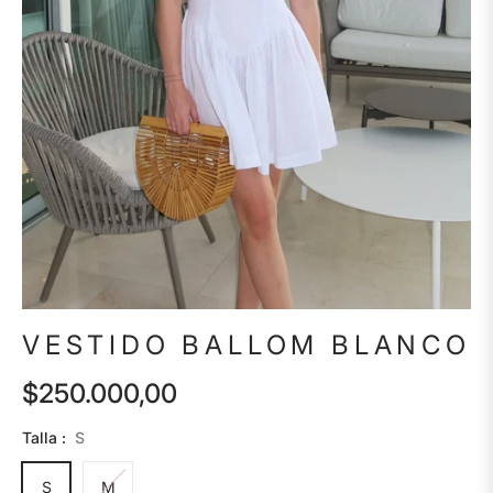
VESTIDO BALLOM BLANCO
$250.000,00
Precio
habitual
Talla :
S
S
M