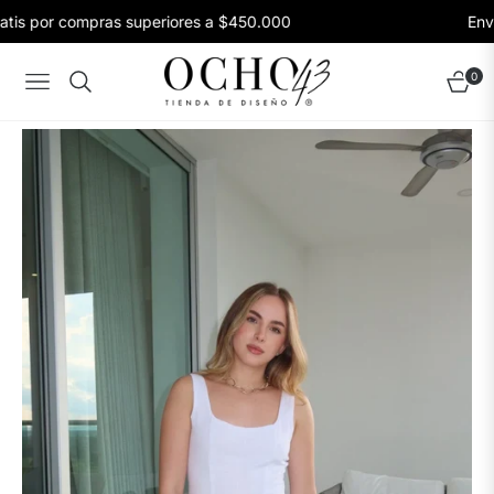
tis por compras superiores a $450.000
Envío
0
Navigation
Carrito