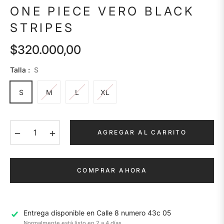
ONE PIECE VERO BLACK
STRIPES
$320.000,00
Precio
habitual
Talla :
S
S
M
L
XL
−
+
AGREGAR AL CARRITO
COMPRAR AHORA
Entrega disponible en
Calle 8 numero 43c 05
Normalmente está listo en 2 a 4 días