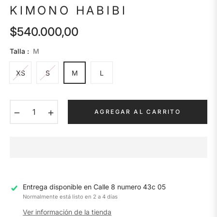
KIMONO HABIBI
$540.000,00
Precio
habitual
Talla :
M
XS
S
M
L
−
+
AGREGAR AL CARRITO
Entrega disponible en
Calle 8 numero 43c 05
Normalmente está listo en 2 a 4 días
Ver información de la tienda