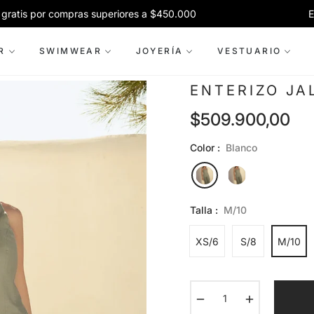
tis por compras superiores a $450.000
Envío
R
SWIMWEAR
JOYERÍA
VESTUARIO
ENTERIZO JA
$509.900,00
Precio
habitual
Color :
Blanco
Talla :
M/10
XS/6
S/8
M/10
−
+