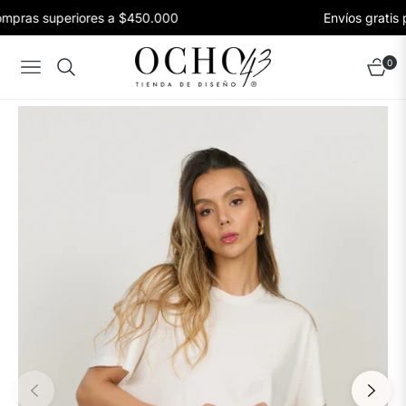
ompras superiores a $450.000
Envíos gratis 
0
Navigation
Carrito