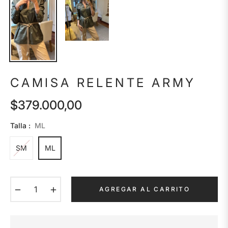
CAMISA RELENTE ARMY
$379.000,00
Precio
habitual
Talla :
ML
SM
ML
−
+
AGREGAR AL CARRITO