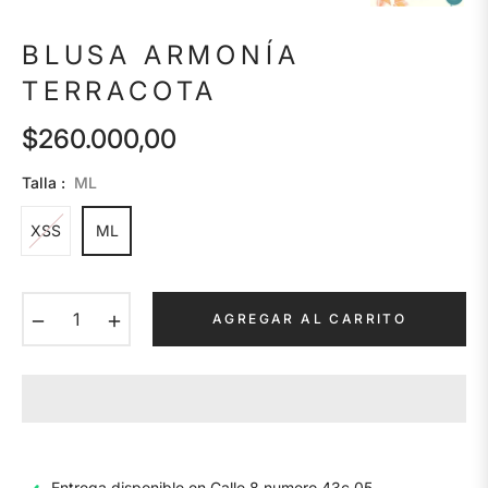
BLUSA ARMONÍA
TERRACOTA
$260.000,00
Precio
habitual
Talla :
ML
XSS
ML
−
+
AGREGAR AL CARRITO
Entrega disponible en
Calle 8 numero 43c 05