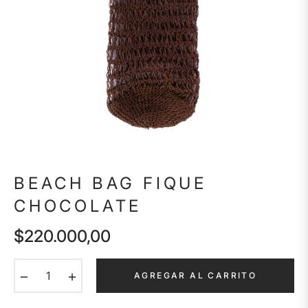
BEACH BAG FIQUE
CHOCOLATE
$220.000,00
Precio
habitual
−
+
AGREGAR AL CARRITO