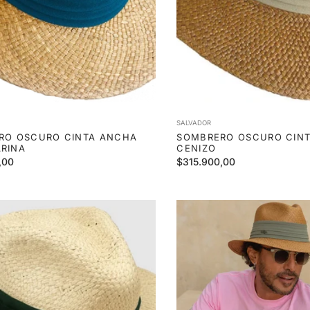
SALVADOR
RO OSCURO CINTA ANCHA
SOMBRERO OSCURO CIN
RINA
CENIZO
Precio
,00
$315.900,00
habitual