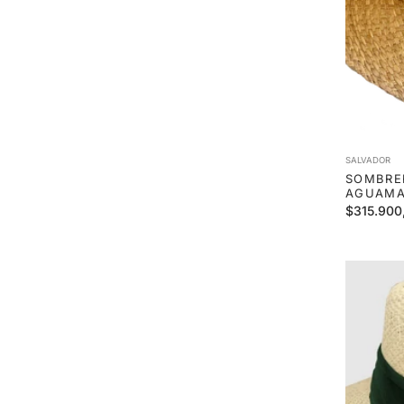
SALVADOR
SOMBRE
AGUAMA
Precio
$315.900
habitual