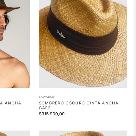
SALVADOR
TA ANCHA
SOMBRERO OSCURO CINTA ANCHA
CAFE
Precio
$315.900,00
habitual