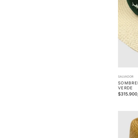
SALVADOR
SOMBRE
VERDE
Precio
$315.900
habitual