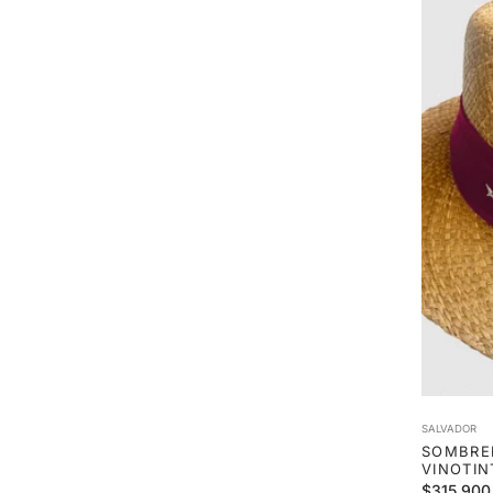
SALVADOR
SOMBRE
VINOTIN
Precio
$315.900