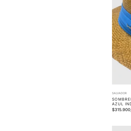
SALVADOR
SOMBRE
AZUL IN
Precio
$315.900
habitual