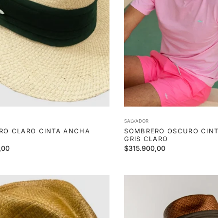
SALVADOR
RO CLARO CINTA ANCHA
SOMBRERO OSCURO CIN
GRIS CLARO
Precio
,00
$315.900,00
habitual