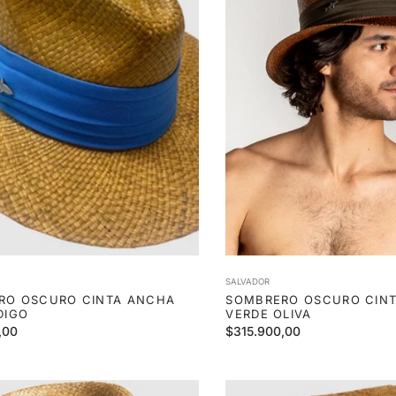
SALVADOR
RO OSCURO CINTA ANCHA
SOMBRERO OSCURO CIN
DIGO
VERDE OLIVA
Precio
,00
$315.900,00
habitual