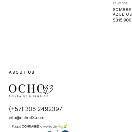
SALVADOR
SOMBRE
AZUL O
Precio
$315.900
habitual
ABOUT US
(+57) 305 2492397
info@ocho43.com