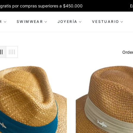
s por compras superiores a $450.000
Envíos
R
SWIMWEAR
JOYERÍA
VESTUARIO
Orden