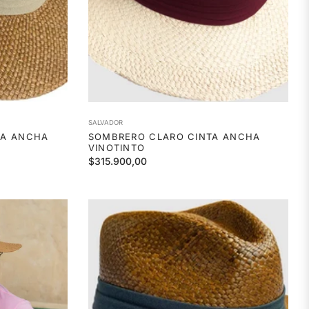
SALVADOR
TA ANCHA
SOMBRERO CLARO CINTA ANCHA
VINOTINTO
Precio
$315.900,00
habitual