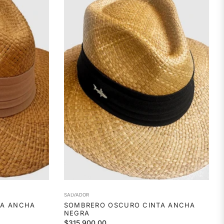
SALVADOR
TA ANCHA
SOMBRERO OSCURO CINTA ANCHA
NEGRA
Precio
$315.900,00