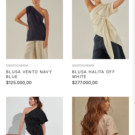
SIENTOCHENTA
SIENTOCHENTA
BLUSA VENTO NAVY
BLUSA HALITA OFF
BLUE
WHITE
Precio
Precio
$125.000,00
$277.000,00
habitual
habitual