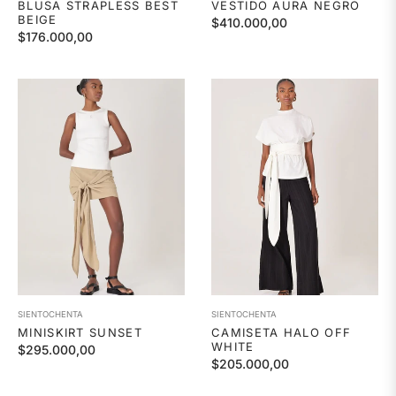
BLUSA STRAPLESS BEST
VESTIDO AURA NEGRO
BEIGE
Precio
$410.000,00
Precio
$176.000,00
habitual
habitual
SIENTOCHENTA
SIENTOCHENTA
MINISKIRT SUNSET
CAMISETA HALO OFF
WHITE
Precio
$295.000,00
Precio
$205.000,00
habitual
habitual