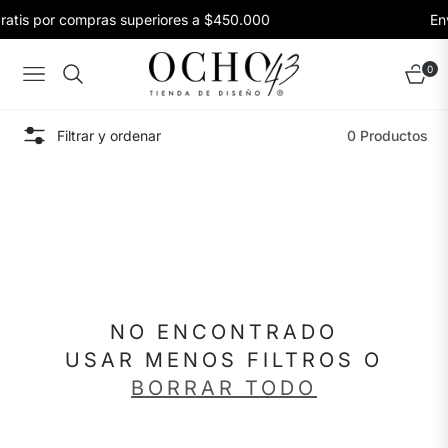
ratis por compras superiores a $450.000
En
0
Navigation
Carrito
Filtrar y ordenar
0 Productos
NO ENCONTRADO
USAR MENOS FILTROS O
BORRAR TODO