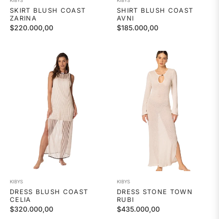
KIBYS
KIBYS
SKIRT BLUSH COAST
SHIRT BLUSH COAST
ZARINA
AVNI
Precio
Precio
$220.000,00
$185.000,00
habitual
habitual
KIBYS
KIBYS
DRESS BLUSH COAST
DRESS STONE TOWN
CELIA
RUBI
Precio
Precio
$320.000,00
$435.000,00