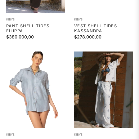
KIBYS
KIBYS
PANT SHELL TIDES
VEST SHELL TIDES
FILIPPA
KASSANDRA
Precio
Precio
$380.000,00
$278.000,00
habitual
habitual
KIBYS
KIBYS