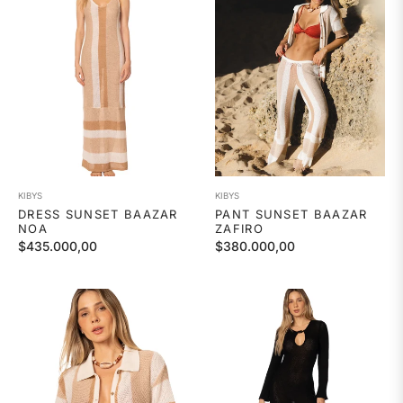
KIBYS
KIBYS
DRESS SUNSET BAAZAR
PANT SUNSET BAAZAR
NOA
ZAFIRO
Precio
Precio
$435.000,00
$380.000,00
habitual
habitual