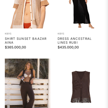
KIBYS
KIBYS
SHIRT SUNSET BAAZAR
DRESS ANCESTRAL
AINA
LINES RUBI
Precio
Precio
$365.000,00
$435.000,00
habitual
habitual