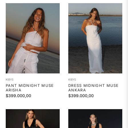
KIBYS
KIBYS
PANT MIDNIGHT MUSE
DRESS MIDNIGHT MUSE
ARISHA
ANKARA
Precio
Precio
$399.000,00
$399.000,00
habitual
habitual