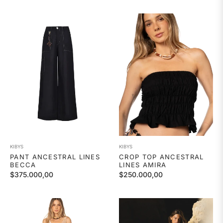
habitual
habitual
KIBYS
KIBYS
PANT ANCESTRAL LINES
CROP TOP ANCESTRAL
BECCA
LINES AMIRA
Precio
Precio
$375.000,00
$250.000,00
habitual
habitual