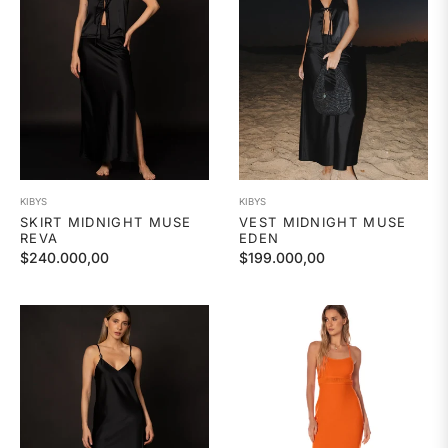
KIBYS
KIBYS
SKIRT MIDNIGHT MUSE
VEST MIDNIGHT MUSE
REVA
EDEN
Precio
Precio
$240.000,00
$199.000,00
habitual
habitual