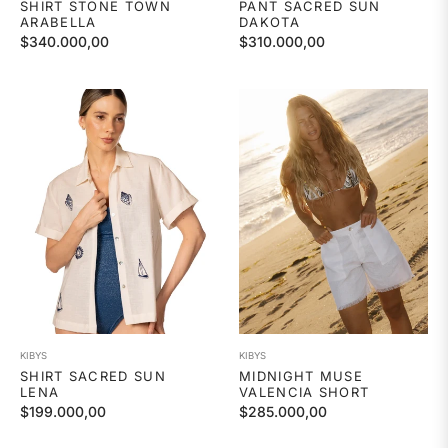
SHIRT STONE TOWN
PANT SACRED SUN
ARABELLA
DAKOTA
Precio
Precio
$340.000,00
$310.000,00
habitual
habitual
KIBYS
KIBYS
SHIRT SACRED SUN
MIDNIGHT MUSE
LENA
VALENCIA SHORT
Precio
Precio
$199.000,00
$285.000,00
habitual
habitual