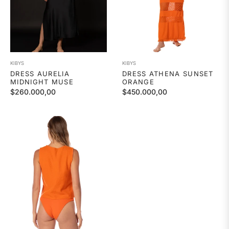
KIBYS
KIBYS
DRESS AURELIA
DRESS ATHENA SUNSET
MIDNIGHT MUSE
ORANGE
Precio
Precio
$260.000,00
$450.000,00
habitual
habitual