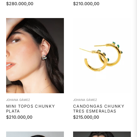
Precio
Precio
$280.000,00
$210.000,00
habitual
habitual
JOHANA GÁMEZ
JOHANA GÁMEZ
MINI TOPOS CHUNKY
CANDONGAS CHUNKY
PLATA
TRES ESMERALDAS
Precio
Precio
$210.000,00
$215.000,00
habitual
habitual