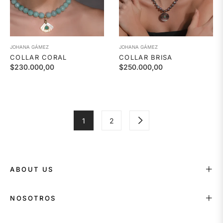
JOHANA GÁMEZ
JOHANA GÁMEZ
COLLAR CORAL
COLLAR BRISA
Precio
Precio
$230.000,00
$250.000,00
habitual
habitual
1
2
ABOUT US
NOSOTROS