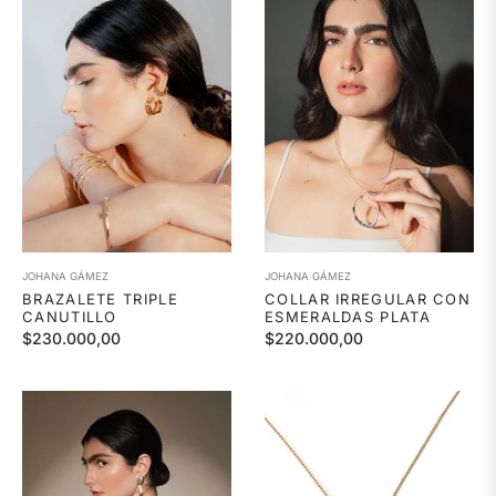
JOHANA GÁMEZ
JOHANA GÁMEZ
BRAZALETE TRIPLE
COLLAR IRREGULAR CON
CANUTILLO
ESMERALDAS PLATA
Precio
Precio
$230.000,00
$220.000,00
habitual
habitual