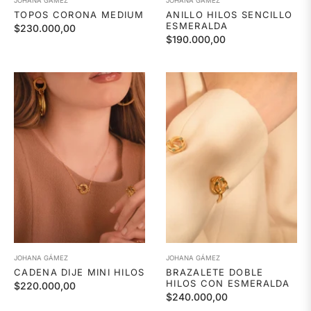
JOHANA GÁMEZ
JOHANA GÁMEZ
TOPOS CORONA MEDIUM
ANILLO HILOS SENCILLO
ESMERALDA
Precio
$230.000,00
Precio
$190.000,00
habitual
habitual
JOHANA GÁMEZ
JOHANA GÁMEZ
CADENA DIJE MINI HILOS
BRAZALETE DOBLE
HILOS CON ESMERALDA
Precio
$220.000,00
Precio
$240.000,00
habitual